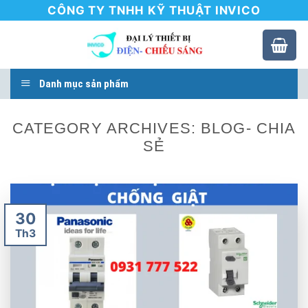
Skip
CÔNG TY TNHH KỸ THUẬT INVICO
to
content
Danh mục sản phẩm
CATEGORY ARCHIVES:
BLOG- CHIA
SẺ
30
Th3