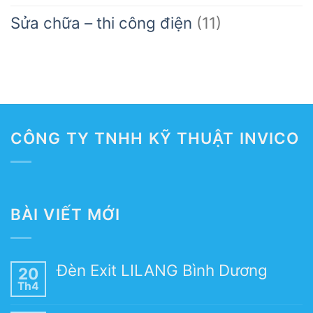
Sửa chữa – thi công điện
(11)
CÔNG TY TNHH KỸ THUẬT INVICO
BÀI VIẾT MỚI
Đèn Exit LILANG Bình Dương
20
Th4