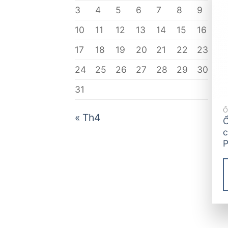
3
4
5
6
7
8
9
10
11
12
13
14
15
16
17
18
19
20
21
22
23
24
25
26
27
28
29
30
31
« Th4
Ổ
c
P