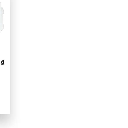
 to
list
0
₫