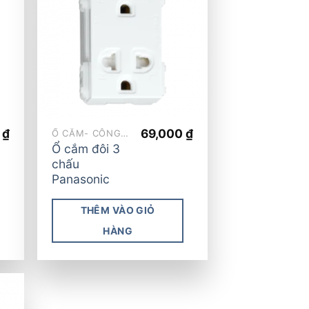
 to
Add to
list
wishlist
0
₫
69,000
₫
Ổ CẮM- CÔNG TẮC
Ổ cắm đôi 3
chấu
Panasonic
THÊM VÀO GIỎ
HÀNG