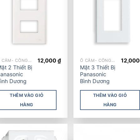
Add to
Add
wishlist
wish
12,000
₫
12,00
Ổ CẮM- CÔNG TẮC
Ổ CẮM- CÔNG TẮC
ặt 2 Thiết Bị
Mặt 3 Thiết Bị
anasonic
Panasonic
ình Dương
Bình Dương
THÊM VÀO GIỎ
THÊM VÀO GIỎ
HÀNG
HÀNG