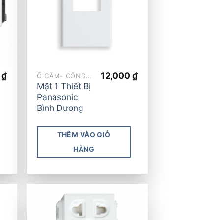
list
wishlist
0
₫
12,000
₫
Ổ CẮM- CÔNG TẮC
Mặt 1 Thiết Bị
Panasonic
Bình Dương
THÊM VÀO GIỎ
HÀNG