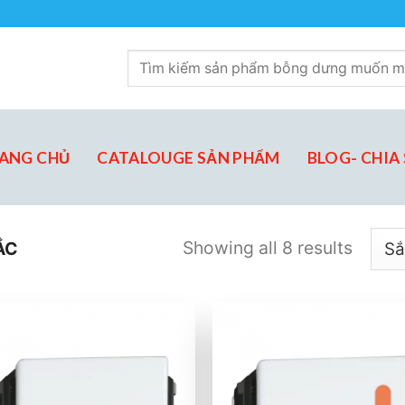
Tìm
kiếm:
ANG CHỦ
CATALOUGE SẢN PHẨM
BLOG- CHIA 
Showing all 8 results
́C
Add to
Add