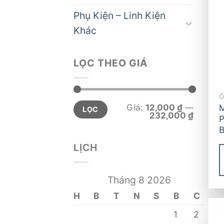
Phụ Kiện – Linh Kiện
Khác
LỌC THEO GIÁ
Giá
Giá
Giá:
12,000 ₫
—
M
LỌC
tối
tối
232,000 ₫
P
thiểu
đa
B
LỊCH
Tháng 8 2026
H
B
T
N
S
B
C
1
2