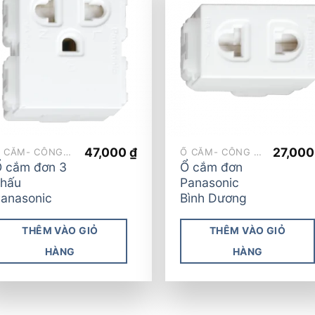
Add to
Add
wishlist
wish
47,000
₫
27,00
Ổ CẮM- CÔNG TẮC
Ổ CẮM- CÔNG TẮC
 cắm đơn 3
Ổ cắm đơn
hấu
Panasonic
anasonic
Bình Dương
THÊM VÀO GIỎ
THÊM VÀO GIỎ
HÀNG
HÀNG