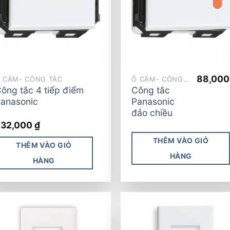
wishlist
wish
88,00
̉ CẮM- CÔNG TẮC
Ổ CẮM- CÔNG TẮC
ông tắc 4 tiếp điểm
Công tắc
anasonic
Panasonic
đảo chiều
232,000
₫
THÊM VÀO GIỎ
THÊM VÀO GIỎ
HÀNG
HÀNG