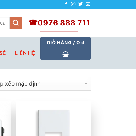
☎0976 888 711
GIỎ HÀNG /
0
₫
SẺ
LIÊN HỆ
 to
Add to