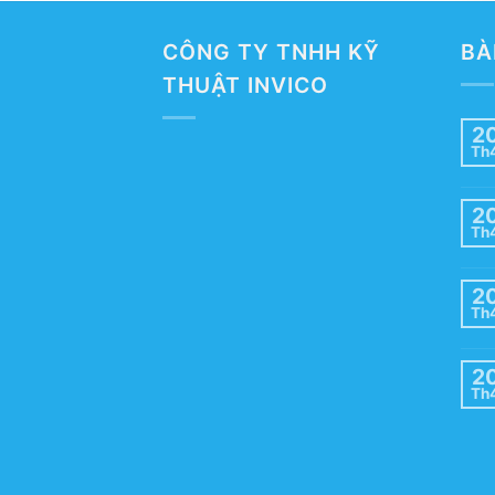
CÔNG TY TNHH KỸ
BÀ
THUẬT INVICO
2
Th
2
Th
2
Th
2
Th