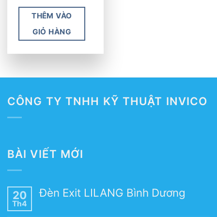
THÊM VÀO
GIỎ HÀNG
CÔNG TY TNHH KỸ THUẬT INVICO
BÀI VIẾT MỚI
Đèn Exit LILANG Bình Dương
20
Th4