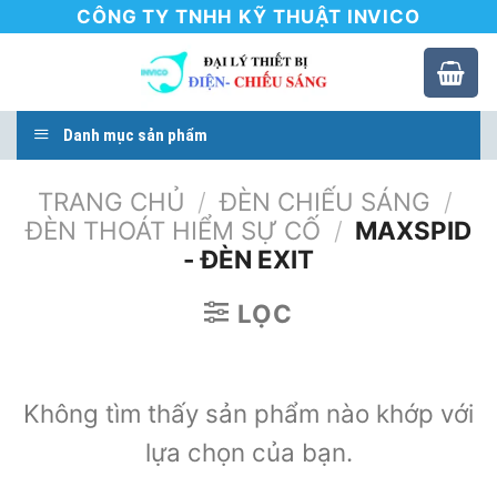
Skip
CÔNG TY TNHH KỸ THUẬT INVICO
to
content
Danh mục sản phẩm
TRANG CHỦ
/
ĐÈN CHIẾU SÁNG
/
ĐÈN THOÁT HIỂM SỰ CỐ
/
MAXSPID
- ĐÈN EXIT
LỌC
Không tìm thấy sản phẩm nào khớp với
lựa chọn của bạn.