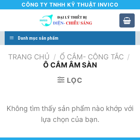
Skip
CÔNG TY TNHH KỸ THUẬT INVICO
to
content
Danh mục sản phẩm
TRANG CHỦ
/
Ổ CẮM- CÔNG TẮC
/
Ô CẮM ÂM SÀN
LỌC
Không tìm thấy sản phẩm nào khớp với
lựa chọn của bạn.