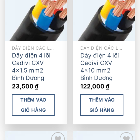
Add to
Add to
wishlist
wishlist
DÂY ĐIỆN CÁC LOẠI
DÂY ĐIỆN CÁC LOẠI
Dây điện 4 lõi
Dây điện 4 lõi
Cadivi CXV
Cadivi CXV
4×1.5 mm2
4×10 mm2
Bình Dương
Bình Dương
23,500
₫
122,000
₫
THÊM VÀO
THÊM VÀO
GIỎ HÀNG
GIỎ HÀNG