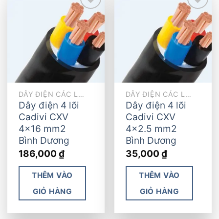
Add to
Add to
wishlist
wishlist
DÂY ĐIỆN CÁC LOẠI
DÂY ĐIỆN CÁC LOẠI
Dây điện 4 lõi
Dây điện 4 lõi
Cadivi CXV
Cadivi CXV
4×16 mm2
4×2.5 mm2
Bình Dương
Bình Dương
186,000
₫
35,000
₫
THÊM VÀO
THÊM VÀO
GIỎ HÀNG
GIỎ HÀNG