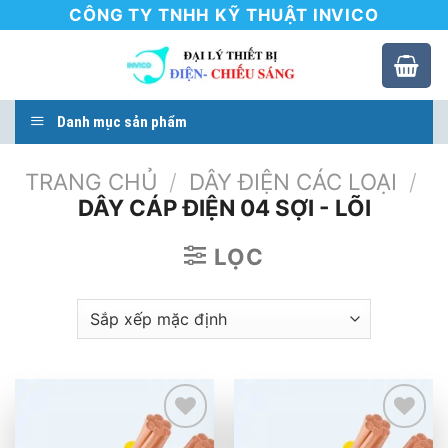
Skip
CÔNG TY TNHH KỸ THUẬT INVICO
to
content
Danh mục sản phẩm
TRANG CHỦ
/
DÂY ĐIỆN CÁC LOẠI
/
DÂY CÁP ĐIỆN 04 SỢI - LÕI
LỌC