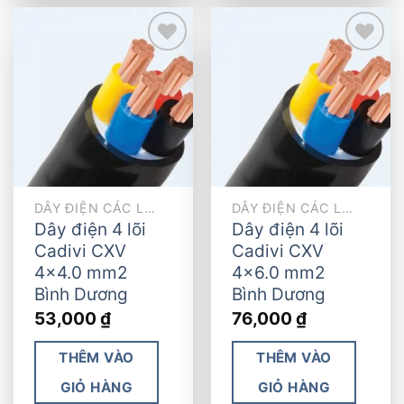
Add to
Add to
wishlist
wishlist
DÂY ĐIỆN CÁC LOẠI
DÂY ĐIỆN CÁC LOẠI
Dây điện 4 lõi
Dây điện 4 lõi
Cadivi CXV
Cadivi CXV
4×4.0 mm2
4×6.0 mm2
Bình Dương
Bình Dương
53,000
₫
76,000
₫
THÊM VÀO
THÊM VÀO
GIỎ HÀNG
GIỎ HÀNG