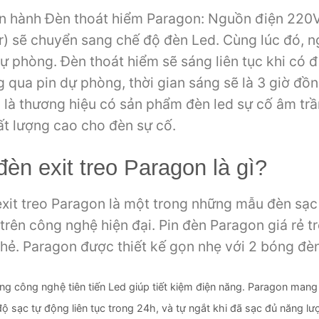
n hành Đèn thoát hiểm Paragon: Nguồn điện 220V
r) sẽ chuyển sang chế độ đèn Led. Cùng lúc đó, 
ự phòng. Đèn thoát hiểm sẽ sáng liên tục khi có 
 qua pin dự phòng, thời gian sáng sẽ là 3 giờ đồ
 là thương hiệu có sản phẩm đèn led sự cố âm trần
 lượng cao cho đèn sự cố.
èn exit treo Paragon là gì?
exit treo Paragon là một trong những mẫu đèn sạc 
rên công nghệ hiện đại. Pin đèn Paragon giá rẻ trê
thẻ. Paragon được thiết kế gọn nhẹ với 2 bóng đè
ng công nghệ tiên tiến Led giúp tiết kiệm điện năng. Paragon
mang 
ộ sạc tự động liên tục trong 24h, và tự ngắt khi đã sạc đủ năng lư