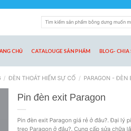
Tìm
kiếm:
ANG CHỦ
CATALOUGE SẢN PHẨM
BLOG- CHIA 
G
/
ĐÈN THOÁT HIỂM SỰ CỐ
/
PARAGON - ĐÈN 
Pin đèn exit Paragon
Pin đèn exit Paragon giá rẻ ở đâu?. Đại lý p
to
treo Paragon ở đâu?. Cung cấp sửa chữa lắ
st