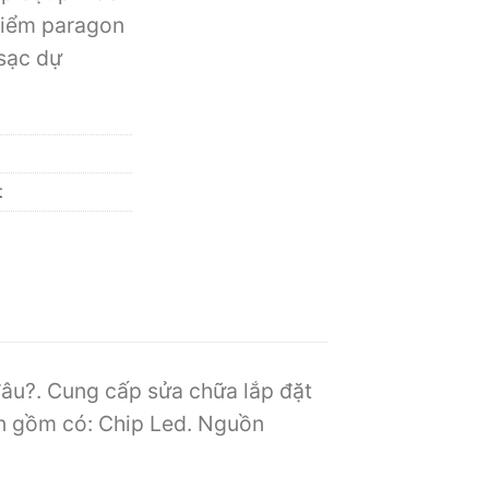
 hiểm paragon
 sạc dự
t
đâu?. Cung cấp sửa chữa lắp đặt
gon gồm có: Chip Led. Nguồn