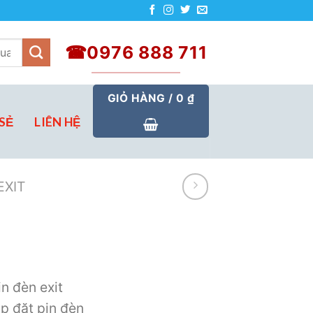
☎0976 888 711
GIỎ HÀNG /
0
₫
SẺ
LIÊN HỆ
EXIT
in đèn exit
p đặt pin đèn