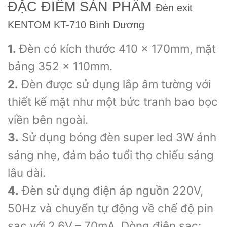
ĐẶC ĐIỂM SẢN PHẨM
Đèn exit
KENTOM KT-710 Bình Dương
1.
Đèn có kích thước 410 x 170mm, mặt
bảng 352 x 110mm.
2.
Đèn được sử dụng lắp âm tường với
thiết kế mặt như một bức tranh bao bọc
viền bên ngoài.
3.
Sử dụng bóng đèn super led 3W ánh
sáng nhẹ, đảm bảo tuổi thọ chiếu sáng
lâu dài.
4.
Đèn sử dụng điện áp nguồn 220V,
50Hz và chuyển tự động về chế độ pin
sạc với 2,6V – 70mA. Dòng điện sạc: