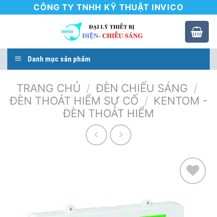
Skip
CÔNG TY TNHH KỸ THUẬT INVICO
to
content
Danh mục sản phẩm
TRANG CHỦ
/
ĐÈN CHIẾU SÁNG
/
ĐÈN THOÁT HIỂM SỰ CỐ
/
KENTOM -
ĐÈN THOÁT HIỂM
Add to