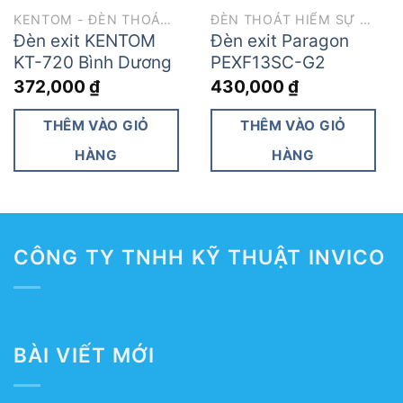
KENTOM - ĐÈN THOÁT HIỂM
ĐÈN THOÁT HIỂM SỰ CỐ
Đèn exit KENTOM
Đèn exit Paragon
KT-720 Bình Dương
PEXF13SC-G2
372,000
₫
430,000
₫
THÊM VÀO GIỎ
THÊM VÀO GIỎ
HÀNG
HÀNG
CÔNG TY TNHH KỸ THUẬT INVICO
BÀI VIẾT MỚI