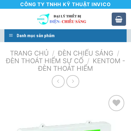
Skip
CÔNG TY TNHH KỸ THUẬT INVICO
to
content
Danh mục sản phẩm
TRANG CHỦ
/
ĐÈN CHIẾU SÁNG
/
ĐÈN THOÁT HIỂM SỰ CỐ
/
KENTOM -
ĐÈN THOÁT HIỂM
Add to