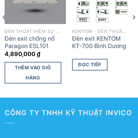
wishlist
wishlist
ĐÈN THOÁT HIỂM SỰ CỐ
KENTOM - ĐÈN THOÁT HIỂM
Đèn exit chống nổ
Đèn exit KENTOM
Paragon ESL101
KT-700 Bình Dương
4,890,000
₫
ĐỌC TIẾP
THÊM VÀO GIỎ
HÀNG
CÔNG TY TNHH KỸ THUẬT INVICO