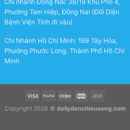
Chi nhánh Đồng Nai: 38/19 Khu Phố 4,
Phường Tam Hiệp, Đồng Nai (Đối Diện
Bệnh Viện Tỉnh đi vào)
Chi Nhánh Hồ Chí Minh: 199 Tây Hòa,
Phường Phước Long, Thành Phố Hồ Chí
Minh
Copyright 2026 ©
dailydenchieusang.com