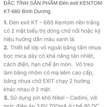
ĐẶC TÍNH SẢN PHẨM Đèn exit KENTOM
KT-660 Bình Dương
1.
Đèn exit KT – 660 Kentom nền trắng
có 2 mặt biểu thị dòng chữ nổi hoặc ký
hiệu hướng dẫn màu xanh lá.
2.
Thiết kế lớp vỏ ngoài bằng tấm nhựa
bọc mica dày có khả năng tản nhiệt,
cách điện, hạn chế ăn mòn. Vỏ treo
làm bằng nhôm có mạ kẽm cao cấp,
bảng nhựa chữ EXIT chạy 2 hướng
khác nhau ở 2 mặt.
3.
Sử dụng pin khô Nikel – Cadimi, với
mức điện áp 3.6V 700mA ở chế độ DC.