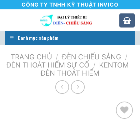
Skip
CÔNG TY TNHH KỸ THUẬT INVICO
to
content
Danh mục sản phẩm
TRANG CHỦ
/
ĐÈN CHIẾU SÁNG
/
ĐÈN THOÁT HIỂM SỰ CỐ
/
KENTOM -
ĐÈN THOÁT HIỂM
Add to