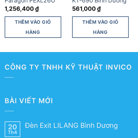
Paragon PEXL26U
KT-690 Bình Dương
1,256,400
₫
561,000
₫
THÊM VÀO GIỎ
THÊM VÀO GIỎ
HÀNG
HÀNG
CÔNG TY TNHH KỸ THUẬT INVICO
BÀI VIẾT MỚI
Đèn Exit LILANG Bình Dương
20
Th4